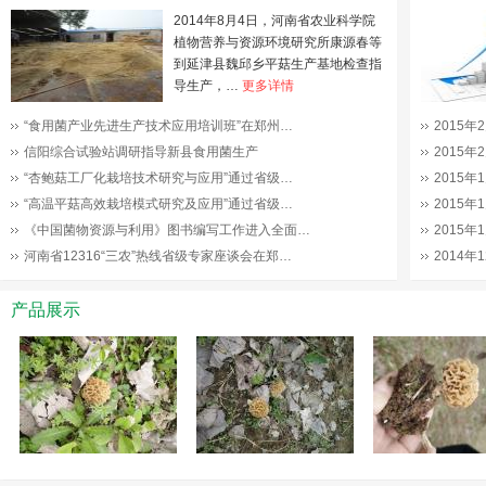
2014年8月4日，河南省农业科学院
植物营养与资源环境研究所康源春等
到延津县魏邱乡平菇生产基地检查指
导生产，…
更多详情
“食用菌产业先进生产技术应用培训班”在郑州…
2015
信阳综合试验站调研指导新县食用菌生产
2015
“杏鲍菇工厂化栽培技术研究与应用”通过省级…
2015
“高温平菇高效栽培模式研究及应用”通过省级…
2015
《中国菌物资源与利用》图书编写工作进入全面…
2015
河南省12316“三农”热线省级专家座谈会在郑…
2014
产品展示