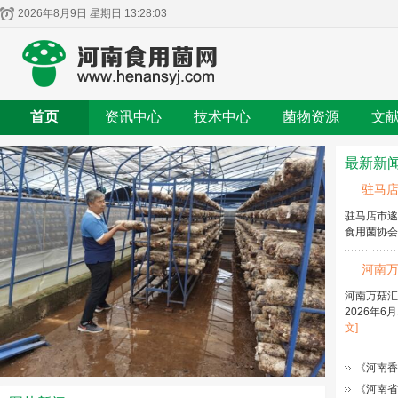
2026年8月9日 星期日 13:28:04
首页
资讯中心
技术中心
菌物资源
文
最新新
驻马
驻马店市遂
食用菌协
河南
河南万菇汇
2026年
文]
《河南香
《河南省