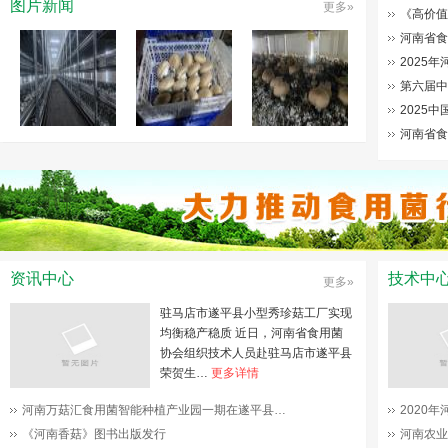
图片新闻
更多»
《高价值
河南省食
2025
第六届中
2025
河南省食
资讯中心
技术中
更多»
驻马店市遂平县小型秀珍菇工厂实现
均衡稳产稳质 近日，河南省食用菌
协会组织技术人员赴驻马店市遂平县
荣贺生…
更多详情
河南万菇汇食用菌智能种植产业园一期在遂平县…
2020
《河南香菇》图书出版发行
河南农业