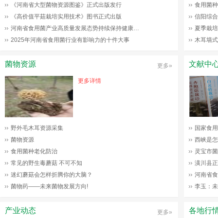
《河南省大型菌物资源图鉴》正式出版发行
食用菌种
《高价值平菇栽培实用技术》图书正式出版
信阳综合
河南省食用菌产业高质量发展态势持续保持健康…
夏季栽培
2025年河南省食用菌行业有影响力的十件大事
木耳墙式
菌物资源
文献中
更多»
更多详情
野外毛木耳资源采集
国家食用
菌物资源
西峡是怎
食用菌种老化防治
灵宝市菌
常见的野生毒蘑菇 不可不知
潢川县正
迷幻蘑菇会怎样折腾你的大脑？
河南省食
菌物药——未来菌物发展方向!
李玉：未
产业动态
各地行
更多»