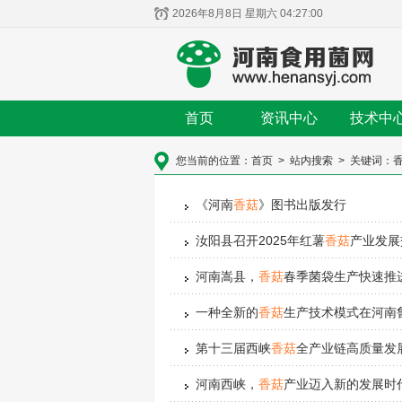
2026年8月8日 星期六 04:27:01
首页
资讯中心
技术中
您当前的位置：
首页
>
站内搜索
>
关键词：
《河南
香菇
》图书出版发行
汝阳县召开2025年红薯
香菇
产业发展
河南嵩县，
香菇
春季菌袋生产快速推
一种全新的
香菇
生产技术模式在河南
第十三届西峡
香菇
全产业链高质量发
河南西峡，
香菇
产业迈入新的发展时