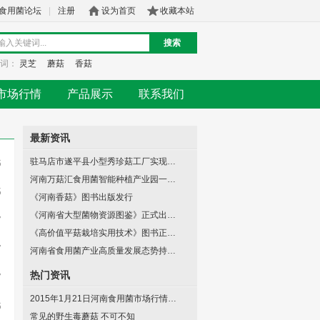
食用菌论坛
|
注册
设为首页
收藏本站
搜索
词：
灵芝
蘑菇
香菇
市场行情
产品展示
联系我们
最新资讯
驻马店市遂平县小型秀珍菇工厂实现…
6
河南万菇汇食用菌智能种植产业园一…
5
《河南香菇》图书出版发行
《河南省大型菌物资源图鉴》正式出…
7
《高价值平菇栽培实用技术》图书正…
7
河南省食用菌产业高质量发展态势持…
热门资讯
7
2015年1月21日河南食用菌市场行情…
6
常见的野生毒蘑菇 不可不知