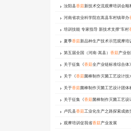
汝阳县
香菇
新技术交流观摩培训会顺
河南省农业科学院在嵩县车村镇举办
培训技能 专家指导 新技术支撑“车村
夏季
香菇
新品种生产技术示范观摩培
第五届全国（河南·嵩县）
香菇
产业创
关于征集《
香菇
全产业链标准综合体
关于《
香菇
菌棒制作灭菌工艺设计技
关于
香菇
菌棒制作灭菌工艺设计团体
关于征集《
香菇
菌棒制作灭菌工艺设
卢氏县
香菇
工业化生产之路探索成效
观摩培训促我省
香菇
产业发展