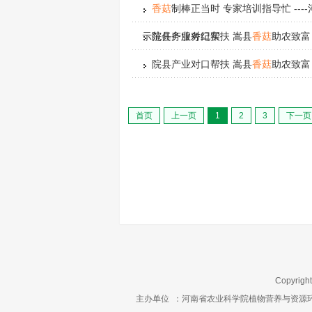
香菇
制棒正当时 专家培训指导忙 ---
示范任务服务纪实
院县产业对口帮扶 嵩县
香菇
助农致富
院县产业对口帮扶 嵩县
香菇
助农致富
首页
上一页
1
2
3
下一页
Copyrigh
主办单位
：河南省农业科学院植物营养与资源