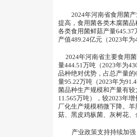
2
02
4
年河南省食用菌产
提高，
食用菌各类木腐菌品
各类食用菌鲜菇产量645.3
7
产值
48
9
.
24
亿元
（
2023年
为
2
02
4
年河南省主要食用菌
量
444
.
51
万吨（
2023年
为
43
品种绝对优势，占总产量的6
量
95
.
22
万吨（
2023年
为
91
菌品种生产规模和产量有较
11.565万吨
），较
2023年增
厂化生产规模稍微下降。羊
菇、黑皮鸡枞菌、灰树花、
产业政策支持持续加强