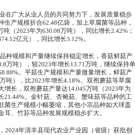
业在广大从业人员的共同努力下，发展质量稳步
种生产规模折合
6
2
.
4
8亿袋，加上草腐菌等品种，
万吨
（
2023年
为
6
30.08万吨），
同比增长
2
.
42
%
；
474.12亿元），
同比增长
3
.
1
2
%。
品种规模和产量继续保持稳定增长，香菇鲜菇产
0.8万吨
），较
2
02
3
年
增长
13
.
7
1万吨，继续保持
8.
88
%。平菇生产规模和产量微量增长，鲜菇产
.4万吨）
，比
2
02
3
年增长
4
.
18
%
。双孢蘑菇等草腐
大
增长，双孢蘑菇产量达
14.045万吨（
2023年
为
长21.44%
。
金针菇、杏鲍菇、蟹味菇等品种的工
肚菌
生产规模小幅萎缩
，其他小宗品种如大球盖
金耳、竹荪等品种发展规模稳步扩大。
，
2024年清丰县现代农业产业园（省级）获批创