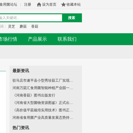
食用菌论坛
|
注册
设为首页
收藏本站
搜索
词：
灵芝
蘑菇
香菇
市场行情
产品展示
联系我们
最新资讯
驻马店市遂平县小型秀珍菇工厂实现…
河南万菇汇食用菌智能种植产业园一…
《河南香菇》图书出版发行
《河南省大型菌物资源图鉴》正式出…
《高价值平菇栽培实用技术》图书正…
河南省食用菌产业高质量发展态势持…
热门资讯