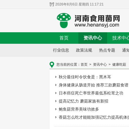
2026年8月6日 星期四 11:17:21
首页
资讯中心
技术中
行业信息
政策法规
热点专题
通
您当前的位置：
首页
>
资讯中心
>
健康吃菇
秋分最佳时令饮食是：黑木耳
身体健康从肠道开始 推荐三款蘑菇食谱
日本癌症死亡率世界最低系松茸之功
提高记忆力 蘑菇家族有新招
鲍鱼菇营养美味功效多
香菇怎么吃才能能加强记忆力提高机体