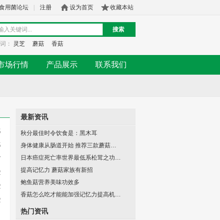
食用菌论坛
|
注册
设为首页
收藏本站
搜索
词：
灵芝
蘑菇
香菇
市场行情
产品展示
联系我们
最新资讯
5
秋分最佳时令饮食是：黑木耳
5
身体健康从肠道开始 推荐三款蘑菇…
日本癌症死亡率世界最低系松茸之功…
7
提高记忆力 蘑菇家族有新招
2
鲍鱼菇营养美味功效多
2
香菇怎么吃才能能加强记忆力提高机…
2
热门资讯